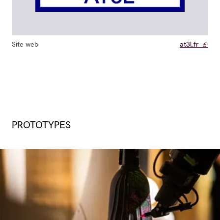
Site web
at3l.fr
- lien
PROTOTYPES