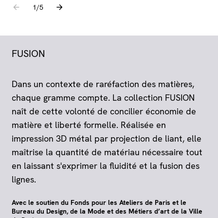
Aller à l'élément précédent
Aller à l'élément suivant
1
sur
/
5
FUSION
Dans un contexte de raréfaction des matières,
chaque gramme compte. La collection FUSION
naît de cette volonté de concilier économie de
matière et liberté formelle. Réalisée en
impression 3D métal par projection de liant, elle
maîtrise la quantité de matériau nécessaire tout
en laissant s'exprimer la fluidité et la fusion des
lignes.
Avec le soutien du Fonds pour les Ateliers de Paris et le
Bureau du Design, de la Mode et des Métiers d’art de la Ville