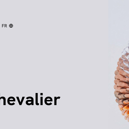
FR
chercher
hevalier