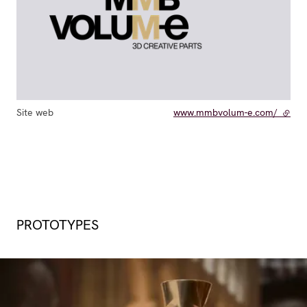
Site web
www.mmbvolum-e.com/
- lien
PROTOTYPES