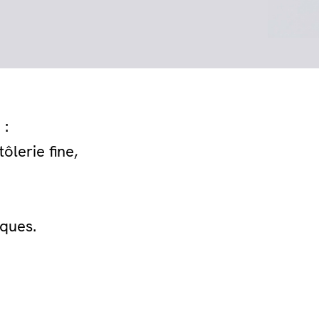
 :
ôlerie fine,
tiques.