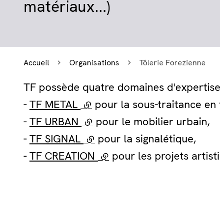
matériaux...)
Accueil
Organisations
Tôlerie Forezienne
TF possède quatre domaines d'expertise
-
TF METAL
(lien externe)
pour la sous-traitance en t
-
TF URBAN
(lien externe)
pour le mobilier urbain,
-
TF SIGNAL
(lien externe)
pour la signalétique,
-
TF CREATION
(lien externe)
pour les projets artis